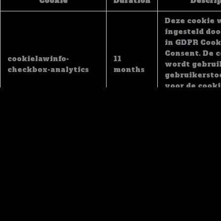
Cookie
Duration
Descri
Deze cookie 
ingesteld doo
in GDPR Cook
Consent. De 
cookielawinfo-
11
wordt gebrui
checkbox-analytics
months
gebruikerst
voor de cooki
categorie "An
te slaan.
De cookie wo
ingesteld do
cookietoest
cookielawinfo-
11
de
checkbox-functional
months
gebruikerst
voor de cooki
categorie "Fu
vast te legge