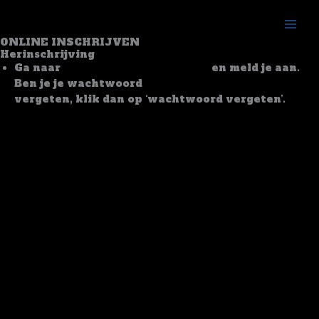
Skip
to
content
ONLINE INSCHRIJVEN
Herinschrijving
Ga naar
https://mijnacademie.be
en meld je aan.
Ben je je wachtwoord
vergeten, klik dan op ‘wachtwoord vergeten’.
Vorige
Volgende