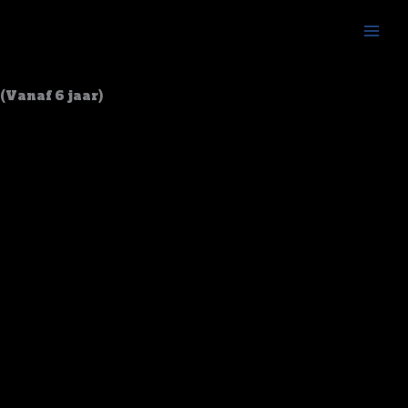
Skip
to
content
Initiatie
(Vanaf 6 jaar)