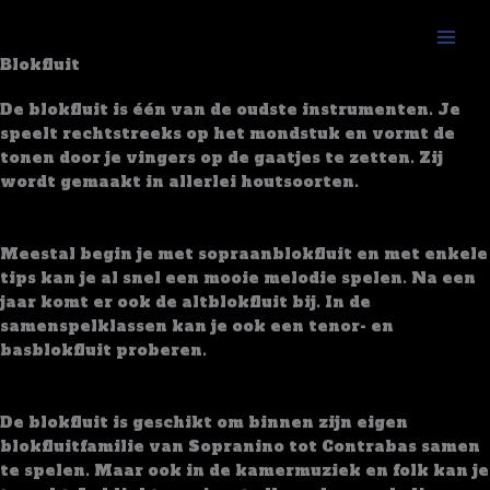
Skip
to
content
Blokfluit
Het Instrument
De blokfluit is één van de oudste instrumenten. Je
speelt rechtstreeks op het mondstuk en vormt de
tonen door je vingers op de gaatjes te zetten. Zij
wordt gemaakt in allerlei houtsoorten.
Hoe?
Meestal begin je met sopraanblokfluit en met enkele
tips kan je al snel een mooie melodie spelen. Na een
jaar komt er ook de altblokfluit bij. In de
samenspelklassen kan je ook een tenor- en
basblokfluit proberen.
Mogelijkheden
De blokfluit is geschikt om binnen zijn eigen
blokfluitfamilie van Sopranino tot Contrabas samen
te spelen. Maar ook in de kamermuziek en folk kan je