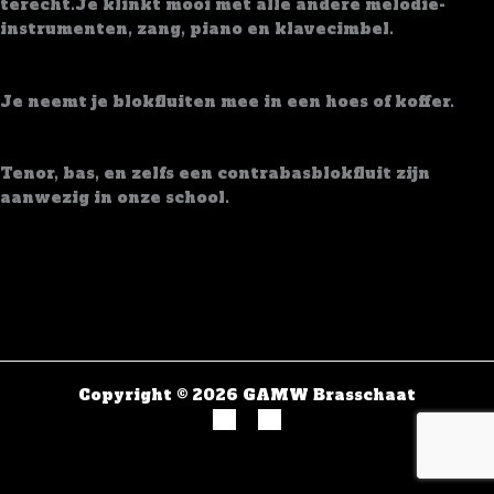
terecht.Je klinkt mooi met alle andere melodie-
instrumenten, zang, piano en klavecimbel.
Vervoer
Je neemt je blokfluiten mee in een hoes of koffer.
Extra info
Tenor, bas, en zelfs een contrabasblokfluit zijn
aanwezig in onze school.
Beluister het instrument hieronder
Copyright © 2026 GAMW Brasschaat