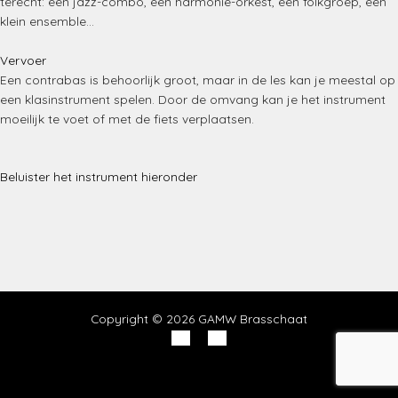
terecht: een jazz-combo, een harmonie-orkest, een folkgroep, een
klein ensemble…
Vervoer
Een contrabas is behoorlijk groot, maar in de les kan je meestal op
een klasinstrument spelen. Door de omvang kan je het instrument
moeilijk te voet of met de fiets verplaatsen.
Beluister het instrument hieronder
Copyright © 2026 GAMW Brasschaat