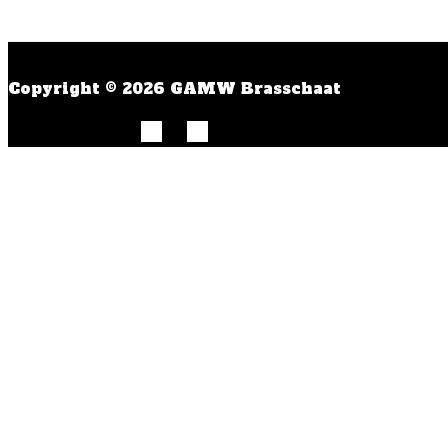
Copyright © 2026 GAMW Brasschaat
Wij gebruiken cookies om uw ervaring op onze we
alle cookies te gebruiken. Ga naar "Cookie Inste
Cookie Instellingen
Alles Accepteren
Close
Privacyoverzicht
Deze website maakt gebruik van cookies om uw er