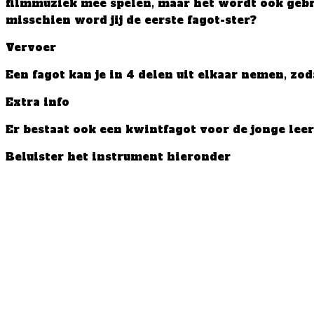
filmmuziek mee spelen, maar het wordt ook gebr
misschien word jij de eerste fagot-ster?
Vervoer
Een fagot kan je in 4 delen uit elkaar nemen, zoda
Extra info
Er bestaat ook een kwintfagot voor de jonge leer
Beluister het instrument hieronder