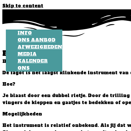
Skip to content
INFO
ONS AANBOD
AFWEZIGHEDEN
Fagot
MEDIA
KALENDER
Het Instrument
ONS
De fagot is het laagst klinkende instrument van
Hoe?
Je blaast door een dubbel rietje. Door de trillin
vingers de kleppen en gaatjes te bedekken of op
Mogelijkheden
Het instrument is relatief onbekend. Als jij dat 