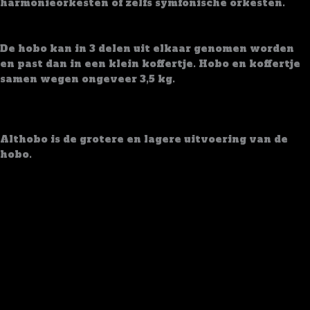
harmonieorkesten of zelfs symfonische orkesten.
Vervoer
De hobo kan in 3 delen uit elkaar genomen worden
en past dan in een klein koffertje. Hobo en koffertje
samen wegen ongeveer 3,5 kg.
Extra Info
Althobo is de grotere en lagere uitvoering van de
hobo.
Beluister het instrument hieronder