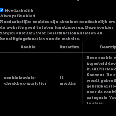
Noodzakelijk
Noodzakelijk
Always Enabled
Noodzakelijke cookies zijn absoluut noodzakelijk om
de website goed te laten functioneren. Deze cookies
zorgen anoniem voor basisfunctionaliteiten en
beveiligingsfuncties van de website.
Cookie
Duration
Descri
Deze cookie 
ingesteld doo
in GDPR Cook
Consent. De 
cookielawinfo-
11
wordt gebrui
checkbox-analytics
months
gebruikerst
voor de cooki
categorie "An
te slaan.
De cookie wo