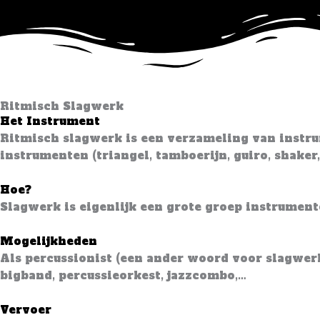
Skip
to
content
Ritmisch Slagwerk
Het Instrument
Ritmisch slagwerk is een verzameling van instrum
instrumenten (triangel, tamboerijn, guiro, shake
Hoe?
Slagwerk is eigenlijk een grote groep instrument
Mogelijkheden
Als percussionist (een ander woord voor slagwerk
bigband, percussieorkest, jazzcombo,…
Vervoer