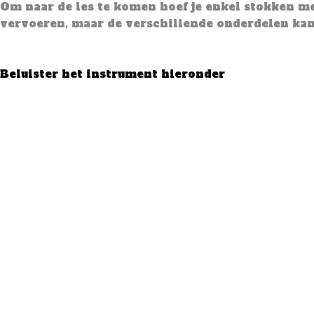
Om naar de les te komen hoef je enkel stokken mee
vervoeren, maar de verschillende onderdelen kan 
Beluister het instrument hieronder