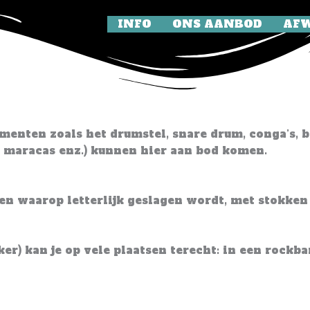
INFO
ONS AANBOD
AFW
enten zoals het drumstel, snare drum, conga’s, b
r, maracas enz.) kunnen hier aan bod komen.
en waarop letterlijk geslagen wordt, met stokken
er) kan je op vele plaatsen terecht: in een rockb